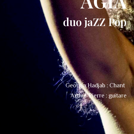
AGIA
duo jaZZ Pop
Georgia Hadjab : Chant
Arthur Pierre : guitare