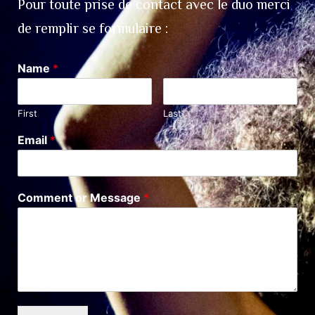
Pour toute prise de contact avec le duo merci
de remplir se formulaire :
Name
*
First
Last
Email
*
Comment or Message
*