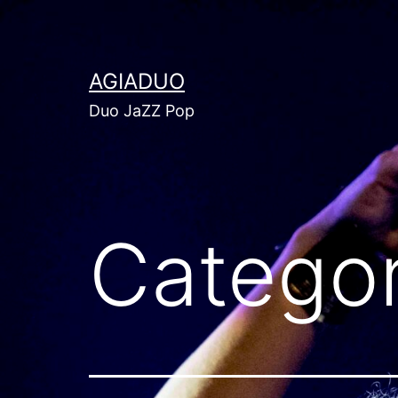
Skip
to
content
AGIADUO
Duo JaZZ Pop
Catego