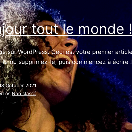
jour tout le monde 
e sur WordPress. Ceci est votre premier article
-le ou supprimez-le, puis commencez à écrire !
18 October 2021
ed as
Non classé